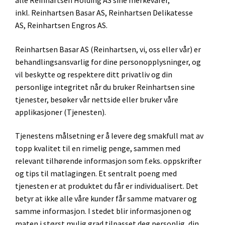
alle Reinhartsen Holding AS sine merkevarer,
inkl. Reinhartsen Basar AS, Reinhartsen Delikatesse
AS, Reinhartsen Engros AS.
Reinhartsen Basar AS (Reinhartsen, vi, oss eller vår) er
behandlingsansvarlig for dine personopplysninger, og
vil beskytte og respektere ditt privatliv og din
personlige integritet når du bruker Reinhartsen sine
tjenester, besøker vår nettside eller bruker våre
applikasjoner (Tjenesten).
Tjenestens målsetning er å levere deg smakfull mat av
topp kvalitet til en rimelig penge, sammen med
relevant tilhørende informasjon som f.eks. oppskrifter
og tips til matlagingen. Et sentralt poeng med
tjenesten er at produktet du får er individualisert. Det
betyr at ikke alle våre kunder får samme matvarer og
samme informasjon. I stedet blir informasjonen og
maten i størst mulig grad tilpasset deg personlig, din