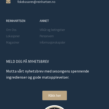
fiskebasaren@reinhartsen.no
REINHARTSEN
ANNET
Om Oss
Vilkår og betingelser
Lokasjoner
Personvern
Magasiner
Informasjonskapsler
MELD DEG PÅ NYHETSBREV
Motta vårt nyhetsbrev med sesongens spennende
ingredienser og gode matopplevelser.
Klikk her